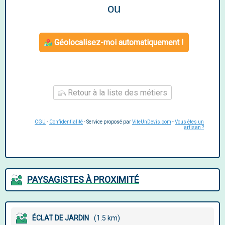
ou
Géolocalisez-moi automatiquement !
Retour à la liste des métiers
CGU
-
Confidentialité
- Service proposé par
ViteUnDevis.com
-
Vous êtes un
artisan ?
PAYSAGISTES À PROXIMITÉ
ÉCLAT DE JARDIN
(1.5 km)