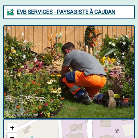
EVB SERVICES - PAYSAGISTE À CAUDAN
© Google User Content
+
−