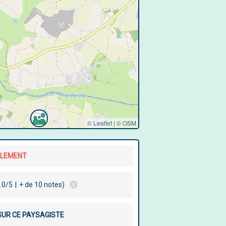
© Leaflet
|
©
OSM
LLEMENT
.0/5
|
+ de 10 notes)
 SUR CE PAYSAGISTE