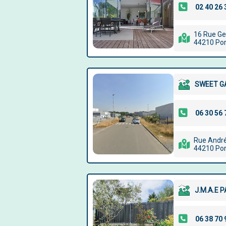
16 Rue G
44210 Por
SWEET G
Rue Andr
44210 Por
J.M.A.E 