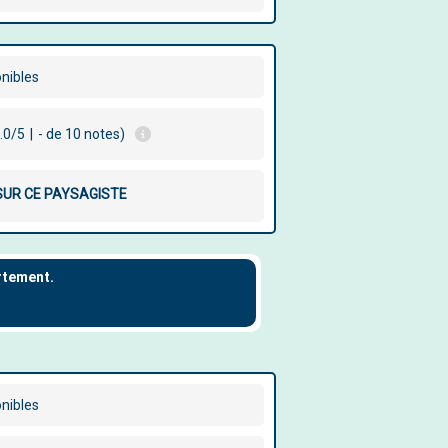
onibles
.0/5
|
- de 10 notes)
 SUR CE PAYSAGISTE
onibles