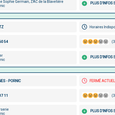
e Sophie Germain, ZAC de la Blavetière
PLUS D'INFOS
nic
TZ
Horaires Indisp
(3
er
PLUS D'INFOS
nic
NES - PORNIC
FERMÉ ACTUE
(3
rserie
PLUS D'INFOS
nic