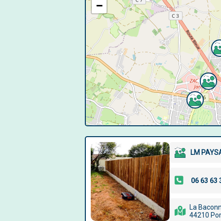
−
LM PAYS
La Baconn
44210 Por