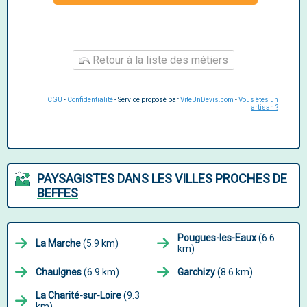
Retour à la liste des métiers
CGU
-
Confidentialité
- Service proposé par
ViteUnDevis.com
-
Vous êtes un
artisan ?
PAYSAGISTES DANS LES VILLES PROCHES DE
BEFFES
Pougues-les-Eaux
(6.6
La Marche
(5.9 km)
km)
Chaulgnes
(6.9 km)
Garchizy
(8.6 km)
La Charité-sur-Loire
(9.3
km)