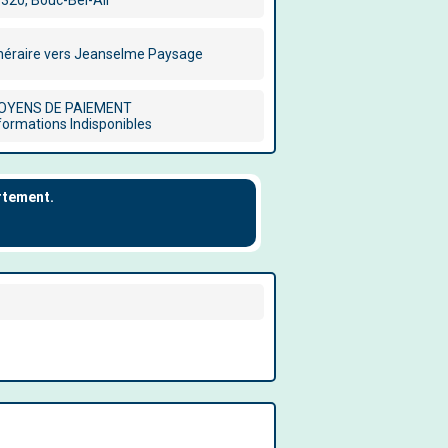
320, Bouc-Bel-Air
inéraire vers Jeanselme Paysage
OYENS DE PAIEMENT
formations Indisponibles