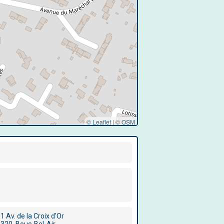
© Leaflet
|
©
OSM
1 Av. de la Croix d'Or